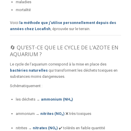
maladies
mortalité
Voici
la méthode que j’utilise personnellement depuis des
années chez Locafish
, éprouvée sur le terrain.
🔄 QU’EST-CE QUE LE CYCLE DE L’AZOTE EN
AQUARIUM ?
Le cycle de l’aquarium correspond à la mise en place des
bactéries naturelles
qui transforment les déchets toxiques en
substances moins dangereuses.
Schématiquement :
les déchets →
ammonium (NH₄)
ammonium →
nitrites (NO₂)
❌ très toxiques
nitrites →
nitrates (NO₃)
✔️ tolérés en faible quantité