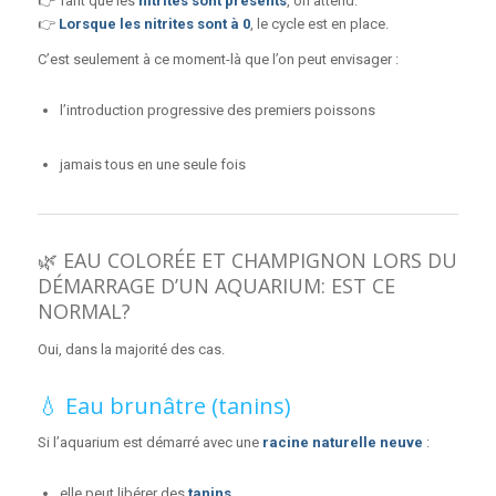
👉 Tant que les
nitrites sont présents
, on attend.
👉
Lorsque les nitrites sont à 0
, le cycle est en place.
C’est seulement à ce moment-là que l’on peut envisager :
l’introduction progressive des premiers poissons
jamais tous en une seule fois
🌿 EAU COLORÉE ET CHAMPIGNON LORS DU
DÉMARRAGE D’UN AQUARIUM: EST CE
NORMAL?
Oui, dans la majorité des cas.
💧 Eau brunâtre (tanins)
Si l’aquarium est démarré avec une
racine naturelle neuve
:
elle peut libérer des
tanins