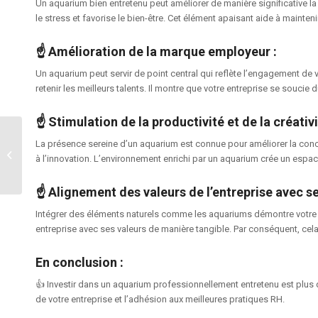
Un aquarium bien entretenu peut améliorer de manière significative la q
le stress et favorise le bien-être. Cet élément apaisant aide à maintenir
☝️
Amélioration de la marque employeur
:
Un aquarium peut servir de point central qui reflète l’engagement de vot
retenir les meilleurs talents. Il montre que votre entreprise se souci
☝️
Stimulation de la productivité et de la créativ
Les Bienfaits des
La présence sereine d’un aquarium est connue pour améliorer la concent
Aquariums dans les
à l’innovation. L’environnement enrichi par un aquarium crée un espace d
Maisons de Repos
☝️
Alignement des valeurs de l’entreprise avec s
Intégrer des éléments naturels comme les aquariums démontre votre e
entreprise avec ses valeurs de manière tangible. Par conséquent, cela
En conclusion
:
👍 Investir dans un aquarium professionnellement entretenu est plus q
de votre entreprise et l’adhésion aux meilleures pratiques RH.