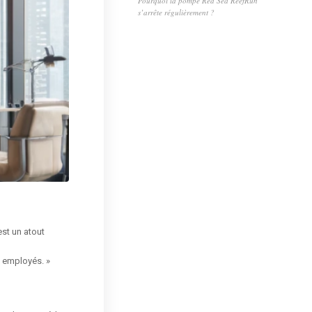
Pourquoi la pompe Red Sea ReefRun
s’arrête régulièrement ?
est un atout
s employés. »