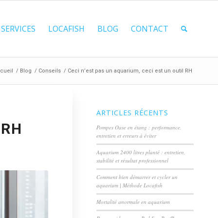
SERVICES
LOCAFISH
BLOG
CONTACT
cueil
/
Blog
/
Conseils
/
Ceci n’est pas un aquarium, ceci est un outil RH
ARTICLES RÉCENTS
 RH
Pompes Oase en étang : performance,
entretien et erreurs à éviter
Aquarium 2400 litres planté : entretien,
stabilité et résultat professionnel
Comment bien démarrer et cycler un
aquarium | Méthode Locafish
Mortalité anormale en aquarium