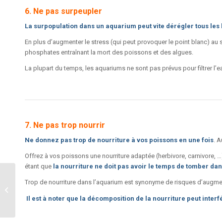
6. Ne pas surpeupler
La surpopulation dans un aquarium peut vite dérégler tous le
En plus d’augmenter le stress (qui peut provoquer le point blanc) au se
phosphates entraînant la mort des poissons et des algues.
La plupart du temps, les aquariums ne sont pas prévus pour filtrer 
7. Ne pas trop nourrir
Ne donnez pas trop de nourriture à vos poissons en une fois
. 
Offrez à vos poissons une nourriture adaptée (herbivore, carnivore, …)
étant que
la nourriture ne doit pas avoir le temps de tomber dan
Quelques conseils pour
Trop de nourriture dans l’aquarium est synonyme de risques d’augm
entretenir son aquarium
et garder son eau
Il est à noter que la décomposition de la nourriture peut inter
propre (1ère...