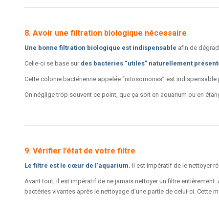
8. Avoir une filtration biologique nécessaire
Une bonne filtration biologique est indispensable
afin de dégrad
Celle-ci se base sur
des bactéries “utiles” naturellement présen
Cette colonie bactérienne appelée “nitosomonas” est indispensable p
On néglige trop souvent ce point, que ça soit en aquarium ou en étan
9. Vérifier l’état de votre filtre
Le filtre est le cœur de l’aquarium.
Il est impératif de le nettoyer r
Avant tout, il est impératif de ne jamais nettoyer un filtre entièrement. 
bactéries vivantes après le nettoyage d’une partie de celui-ci. Cette m