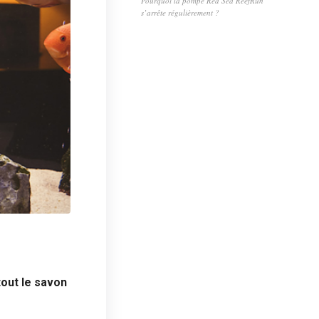
Pourquoi la pompe Red Sea ReefRun
s’arrête régulièrement ?
tout le savon