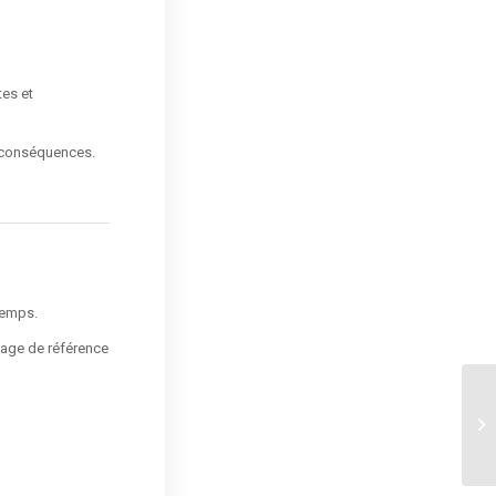
tes et
s conséquences.
temps.
image de référence