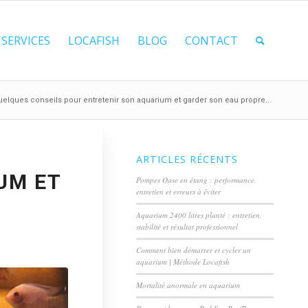
SERVICES
LOCAFISH
BLOG
CONTACT
elques conseils pour entretenir son aquarium et garder son eau propre...
ARTICLES RÉCENTS
UM ET
Pompes Oase en étang : performance,
entretien et erreurs à éviter
Aquarium 2400 litres planté : entretien,
stabilité et résultat professionnel
Comment bien démarrer et cycler un
aquarium | Méthode Locafish
Mortalité anormale en aquarium