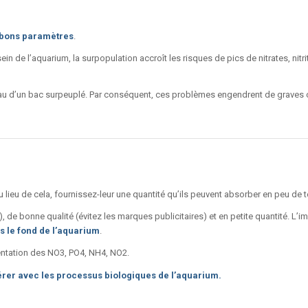
s bons paramètres
.
in de l’aquarium, la surpopulation accroît les risques de pics de nitrates, nitri
l’eau d’un bac surpeuplé. Par conséquent, ces problèmes engendrent de grave
Au lieu de cela, fournissez-leur une quantité qu’ils peuvent absorber en peu de 
, de bonne qualité (évitez les marques publicitaires) et en petite quantité. L’
s le fond de l’aquarium
.
entation des NO3, PO4, NH4, NO2.
férer avec les processus biologiques de l’aquarium.